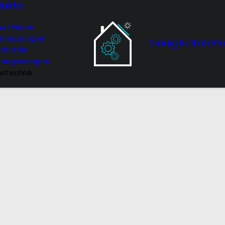
dukte
art Home
rmepumpen
Neuigkeiten
Bl
entrale
tungsanlagen
stechnik