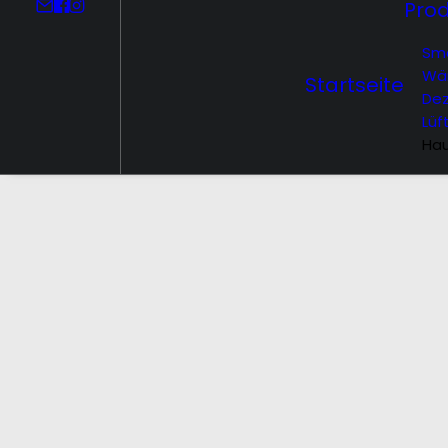
Pro
Sm
Wä
Startseite
Dez
Lüf
Hau