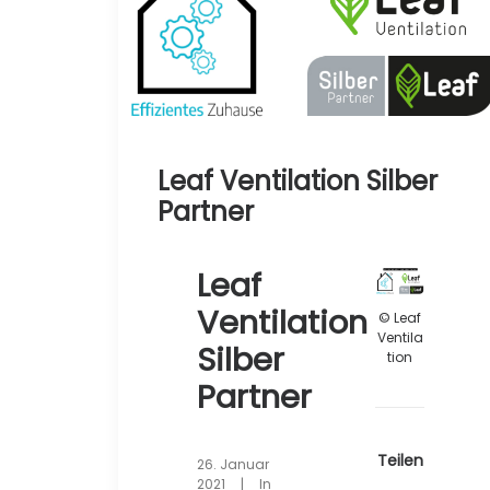
Leaf Ventilation Silber
Partner
© Leaf Ventilation
Leaf
" data-lbox="ilightbox_single-2540" data-options="width:1294,height:732,thumbnail: 'https://www.effizientes-zuhause.de/wp-content/uploads/Leaf_Silberpartner-300x170.jpg'">
Ventilation
© Leaf
Ventila
Silber
tion
Partner
Teilen
26. Januar
2021
|
In