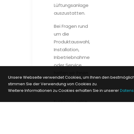
Lüftungsanlage
auszustatten.
Bei Fragen rund
um die
Produktauswahl,
Installation,
Inbetriebnahme
oder Service,
helfen wir Ihnen
Unsere Webseite verwendet Cookies, um Ihnen den bestmögliche
gerne jederzeit
stimmen Sie der Verwendung von Cookies zu.
weiter.
Weitere Informationen zu Cookies erhalten Sie in unserer
Datens
Funktionsweise
des Leaf 1: