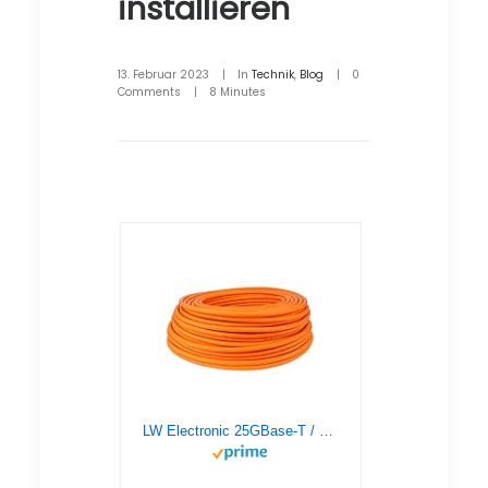
installieren
13. Februar 2023
|
In
Technik
,
Blog
|
0
Comments
|
8 Minutes
LW Electronic 25GBase-T / 40GBase-T Cat 8.1 Netzwerkkabel 100m 2000 MHz PIMF LSZH 23AWG Verlegekabel Gigabit S/FTP LAN Kabel Datenkabel Geschirmtes Installationskabel Orange