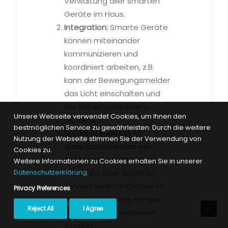
Verwaltung aller smarten
Geräte im Haus.
Integration:
Smarte Geräte
können miteinander
kommunizieren und
koordiniert arbeiten, z.B.
kann der Bewegungsmelder
das Licht einschalten und
die Sicherheitskamera
Unsere Webseite verwendet Cookies, um Ihnen den
aktivieren.
bestmöglichen Service zu gewährleisten. Durch die weitere
Sprachsteuerung:
Mit
Nutzung der Webseite stimmen Sie der Verwendung von
Sprachassistenten wie
Cookies zu.
Amazon Alexa, Google
Weitere Informationen zu Cookies erhalten Sie in unserer
Assistant oder Apple Siri
Datenschutzerklärung
.
können viele Funktionen im
Privacy Preferences
Smart Home bequem per
Reject All
I Agree
Sprachbefehl gesteuert
werden.