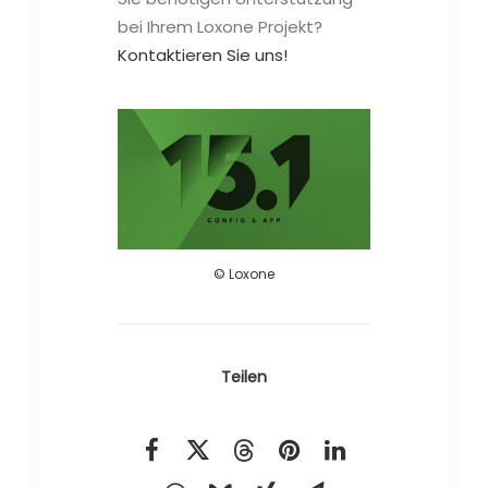
bei Ihrem Loxone Projekt?
Kontaktieren Sie uns!
© Loxone
" data-lbox="ilightbox_single-3364" data-options="width:1920,height:1080,thumbnail: 'https://www.effizientes-zuhause.de/wp-content/uploads/loxone_news_config15.1-300x169.webp'">
© Loxone
Teilen